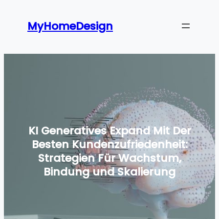
Skip
to
MyHomeDesign
content
KI Generatives Expand Mit Der
Besten Kundenzufriedenheit:
Strategien Für Wachstum,
Bindung und Skalierung