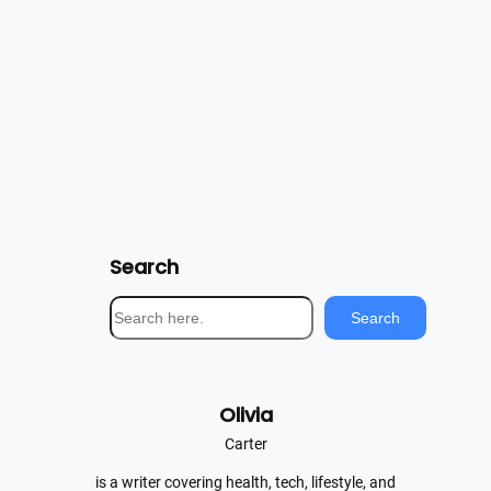
Search
S
Search
e
a
r
Olivia
c
h
Carter
is a writer covering health, tech, lifestyle, and