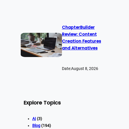
ChapterBuilder
Review: Content
Creation Features
and Alternatives
Date:
August 8, 2026
Explore Topics
AI
(3)
Blog
(194)